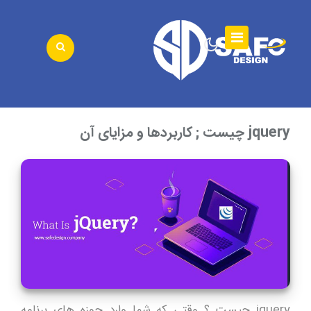
jquery چیست ; کاربردها و مزایای آن
jquery چیست ؟ وقتی که شما وارد حوزه های برنامه