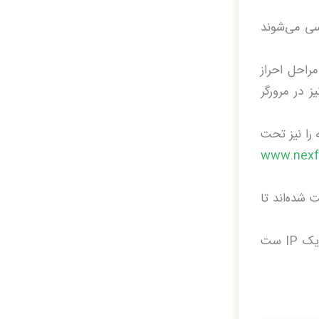
 بررسی می‌­شوند
 و مراحل احراز
واهی‌­های EV یک نوار سبز رنگ نیز در مرورگر
نه را نیز تحت
www.nexfo
Multi-Doma): از این گواهینامه می­‌توانیم برای دامنه­‌هایی که بر روی یک IP ست شده‌­اند تا
Cases for Multi-Domain SSL Certificates(UCC): از این گواهینامه می­‌توانیم برای دامنه­‌هایی که بر روی یک IP ست