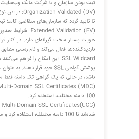
ثبت بودن سازمان و یا شرکت مالک وب­‌سایت انج
n Validated (OV
تا تایید گردد که سازمان­‌های متقاضی کاملا ثب
ed Validation (EV
بازدیدکننده­‌ها فعال می‌­کند و نام رسمی مطابق
SSL Wildcard: این امکان را فراهم 
پوشش گواهی SSL خود قرار دهید. به عنوان مثال، یک گواهی wildcard می­‌تواند شامل
باشد، در حالی که یک گواهی تک دامنه فقط می­
100 دامنه مختلف، استفاده کرد.
شده‌اند تا 100 دامنه مختلف، استفاده کرد و مانند EV یک نوار سبز رنگ نیز در مرورگر بازدیدکننده‌ها فعال می­‌کند.