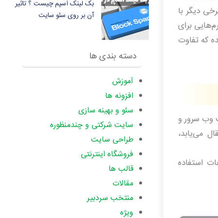
بک لینک اسپم چیست ؟ تاثیر
درس بعضی از وب‌سایت‌ها با http:// و آدرس برخی دیگر با
آن بر روی سئو سایت
م‌هایی برای
ه که تفاوت
دسته بندی ها
آموزش
افزونه ها
سئو و بهینه سازی
ین یک وب سرور و
سایت شرکتی و چندمنظوره
ال می‌یابد،
طراحی سایت
فروشگاه اینترنتی
ات استفاده
قالب ها
مقالات
منتخب سردبیر
ویژه