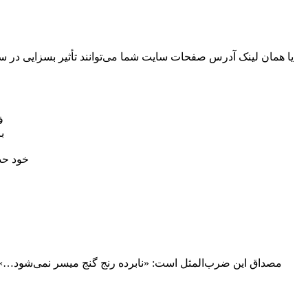
ف
به
قسمت‌های 