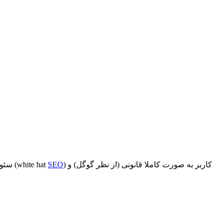
) کاربر به صورت کاملا قانونی (از نظر گوگل) و
SEO
سئو کلاه سفید چیست ؟ سئو کلاه سفید توصیه شده ترین راه برای افزایش رتبه سایت ها در نتایج جستجو، توسط گوگل است. در سئو کلاه سفید (white hat