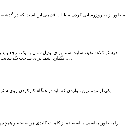
منظور از به روزرسانی کردن مطالب قدیمی این است که در گذشته مقا
درسئو کلاه سفید، سایت شما برای تبدیل شدن به یک مرجع باید یک
بگذارد. شما برای ساخت یک سایت مخاطب محور علاوه بر تولید محتوای مفید، باید به زیبایی سایت خود اهمیت دهید، با کاربران خود تعامل داشته باشید، اعتماد آنهارا بالا ببرید و … .
یکی از مهم‌ترین مواردی که باید در هنگام کارکردن روی سئو سایت خود به آن توجه ویژه‌ای داشته باشید، سئو داخلی است. شاید بتوان گفت ۹۰ درصد تمرکز یک سئوکار کلاه سفید روی سئو داخلی است.
در کدنویسی سایت باید تگ h1, h2, h3 , h4 , h5 و تگ h6 را به طور مناسبی با استفاده از