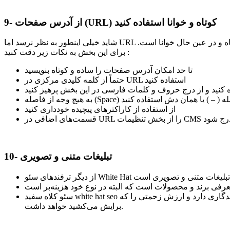
9- از آدرس صفحات (URL) کوتاه و خوانا استفاده کنید
شاید خیلی اینطور به نظر نرسد اما URL یا همان لینک آدرس صفحات سایت شما می‌توانند تأثیر بسزایی در سئوی سایت شما داشته باشند. بهترین پیشنهاد استفاده از آدرس‌های کوتاه و در عین حال خوانا است.
برای این بخش به نکات زیر دقت کنید :
تا حد امکان آدرس صفحات را ساده و کوتاه بنویسید
حتماً از کلمه کلیدی مرکزی در URL استفاده کنید
نید و از درج حروف و کلمات فارسی در این بخش پرهیز کنید
 خط فاصله ( – ) یا همان دش استفاده کنید
از استفاده از کاراکترهای پیچیده خودداری کنید
نظر درج شود
10- تبلیغات متنی و تصویری
سئو کلاه سفید white hat seo مصداق این ضرب‌المثل است: «نابرده رنج گنج میسر نمی‌شود…» این روش اگر چه ممکن است طولانی و سخت باشد، نتیجه خوب و ماندگاری دارد و ارزش زحمتی را که
برایش می‌کشید خواهد داشت.