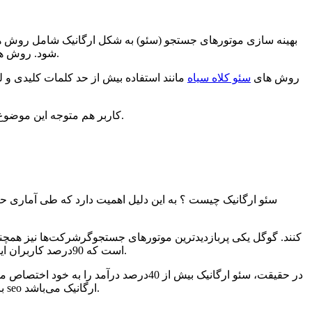
بهینه سازی موتورهای جستجو (سئو) به شکل ارگانیک شامل روش ها 
شود. روش هایی مانند ترویج و ارتقا کلمات کلیدی ، بک لینک ها و ایجاد محتوای غنی و با کیفیت باعث بهبود رتبه بندی در نتایج موتورهای جستجو خواهد شد.
روش های
سئو کلاه سیاه
مانند استفاده بیش از حد کلمات کلیدی و ل
کاربر هم متوجه این موضوع می شود که از تکنیک های کلاه مشکی استفاده شده پس اعتماد او به سایت کاهش پیدا کرده و ترافیک وبسایت در گذر زمان کمترخواهد شد.
شرکت‌ها نیز همچنین باید
است که 90درصد کاربران اینترنت را به خود اختصاص می‌دهد. اگر نتوانید در صدر نتایج جستجوی ارگانیک قرار گیرید، درآمد خود را نیز به همان نسبت از دست خواهید داد.
در حقیقت، سئو ارگانیک بیش از 40درصد 
بازاریابی زمانی ارزشمند است که به سمت کسب‌درآمد برای شما هدایت شود. تنها کاری که باید انجام دهید بهینه‌سازی سایت‌تان با استفاده از seo ارگانیک می‌باشد.