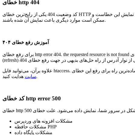
خطای http 404
کد وضعیت 404 یکی از رایج‌ترین خطای HTTP در اینترنت است. این کد عموما زمانی نمایش داده می‌شود که صفحه موردنظر کاربر در سرور وجود نداشته باشد. البته این تنها یکی از دلایل نمایش این خطاست و
ممکن است موارد دیگری باعث نمایش آن شده باشند.
آموزش رفع خطای ۴۰۴
برای رفع خطای http error 404. the requested resource is not found چه باید کرد؟ تلاش دوباره برای دسترسی به صفحه‌ی وب از طریق فشردن دکمه‌ی F5، کلیک بر روی دکمه‌ی تازه‌ سازی یا بارگذاری مجدد
هدایت کنید.
سایت
کد خطای http error 500
مشکلات افزونه های وردپرس
مشکلات حافظه PHP
مشکلات پایگاه داده