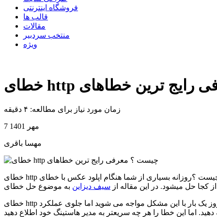
فروشگاه اینترنتی
قالب ها
مقالات
منتخب سردبیر
ویژه
؟ معرفی رایج ترین خطاهای
زمان مورد نیاز برای مطالعه: ۴ دقیقه
7 مهر 1401
مهسا باقری
خطای http چیست ؟روزانه بسیاری از شما هنگام اپلود عکس با خطای http مواجه می شوید. دلایل این امر در چیست. مثلا ممکن است که پس از انتقال هاست به وجود بیاد یا موارد دیگر! به گونه ای که نمی
 کجا حل میشود. در این مقاله از
سیف دیزاین
خطای http وردپرس نیز راه حل هایی متعددی دارد که می توان هر کدام از آن ها را بررسی کنیم تا مشکل را برطرف کرد. در بعضی مواقع شما در روز یک بار با این مشکل مواجه می شوید اما جلوی عملکرد