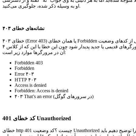
 متوجه شده‌اید اما به هر دلیلی به وی جواب “نه” گفته و از دسترسی
او به وسیله ذکر شده، جلوگیری می‌کنید.
نشانه‌های خطای ۴۰۳
خطای ۴۰۳ (Error 403) یا همان خطای Forbidden به معنای “خطای سرور داخلی” می‌باشد. این خطا یکی از کدهای وضعیت HTTP است که به عنوان خطا شناخته می‌شود. خطای ۴۰۳ ممکن است در
همه سیستم عامل ‌ها با همه مرورگرهای قدیمی یا جدید پدیدار شود چون این خطا با این که از کلاس ۴xx (سمت کاربر) است اما معمولاً دلیل بوجود آمدن آن از سمت سرور می‌باشد. از جمله رایج ترین پیغام‌های
آن در مرورگرها موارد زیر است:
Forbidden 403
Forbidden
Error ۴۰۳
HTTP ۴۰۳
Access is denied
Forbidden: Access is denied
۴۰۳ That’s an error (در سرورهای گوگل)
کد خطای 401 Unauthorized
خطای http چیست ؟کد وضعیت 401 Unauthorized اعلام می‌کند که درخواست کاربر نمی‌تواند اعمال شود؛ زیرا فاقد اعتبار معتبر برای منبع هدف است. به زباین ساده‌تر اگر بخواهیم این ارور را توضیح دهیم باید