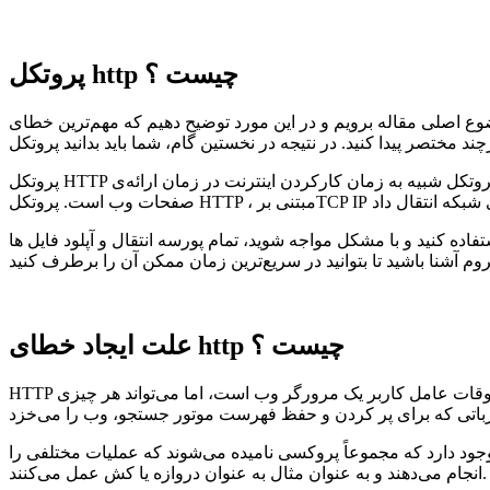
پروتکل http چیست ؟
ین مورد توضیح دهیم که مهم‌ترین خطای http چیست و چگونه باید آن را حل کرد، لازم است تا در مورد موضوعات مهم و کلیدی این آموزش اطلاعاتی
پروتکل HTTP که در زبان فارسی با نام پروتکل انتقال یا لایه انتقال نیز نامیده می‌شود، پروتکلی بر مبنای ارتباطات بین داده در وب است. شیوه‌ی کار این پروتکل شبیه به زمان کارکردن اینترنت در زمان ارائه‌ی
م پورسه انتقال و آپلود فایل ها ( upload ) و محتوا نیز نمی‌تواند به درستی انجام شود. پس باید با خطای http در وردپرس و
علت ایجاد خطای http چیست ؟
HTTP یک پروتکل سرویس گیرنده-سرور است: درخواست‌ها توسط یک نهاد، کاربر-عامل (یا یک پروکسی از طرف آن) ارسال می‌شوند. بیشتر اوقات عامل کاربر یک مرورگر وب است، اما می‌تواند هر چیزی
جود دارد که مجموعاً پروکسی نامیده می‌شوند که عملیات مختلفی را
انجام می‌دهند و به عنوان مثال به عنوان دروازه یا کش عمل می‌کنند.