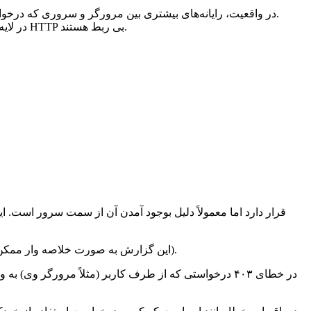
در واقعیت، رایانه‌های بیشتری بین مرورگر و سروری که درخواست 
HTTP یا https (در صورت خرید ssl)، در لایه برنامه قرار دارد. اگرچه برای تشخیص مشکلات شبکه مهم است، اما لایه‌های زیرین عمدتاً به توضیحات HTTP بی ربط هستند.
با توجه به ماهیت خطای ۴۰۳، هیچ گزارش تکمیلی و دلیل قطعی به کاربر نشان داده نمی‌شود (البته در وب سرور IIS این گزارش به صورت خلاصه وار ممکن است نشان داده شود).
در خطای ۴۰۳ درخواستی که از طرف کاربر (مثلاً مرورگ