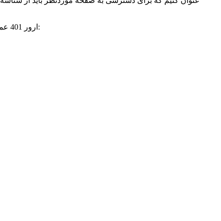
عنوان کنیم که برای دسترسی به صفحه موردنظر باید از شناسه ک
ارور 401 عموما به شکل‌های گوناگونی برای کاربران به نمایش در می‌آید. برخی از اشکال آن که ممکن است به کرات با آن برخوردکرده باشید، عبارتند از: