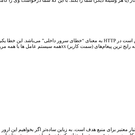
یا هر وسیله دیگر) شما را بکند. با این که شما درخواست وی را کاملاً