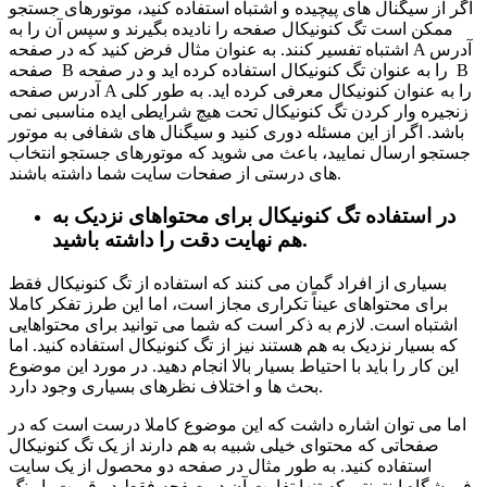
اگر از سیگنال های پیچیده و اشتباه استفاده کنید، موتورهای جستجو
ممکن است تگ کنونیکال صفحه را نادیده بگیرند و سپس آن را به
اشتباه تفسیر کنند. به عنوان مثال فرض کنید که در صفحه A آدرس
صفحه B را به عنوان تگ کنونیکال استفاده کرده اید و در صفحه B
آدرس صفحه A را به عنوان کنونیکال معرفی کرده اید. به طور کلی
زنجیره وار کردن تگ کنونیکال تحت هیچ شرایطی ایده مناسبی نمی
باشد. اگر از این مسئله دوری کنید و سیگنال های شفافی به موتور
جستجو ارسال نمایید، باعث می شوید که موتورهای جستجو انتخاب
های درستی از صفحات سایت شما داشته باشند.
در استفاده تگ کنونیکال برای محتواهای نزدیک به
هم نهایت دقت را داشته باشید.
بسیاری از افراد گمان می کنند که استفاده از تگ کنونیکال فقط
برای محتواهای عیناً تکراری مجاز است، اما این طرز تفکر کاملا
اشتباه است. لازم به ذکر است که شما می توانید برای محتواهایی
که بسیار نزدیک به هم هستند نیز از تگ کنونیکال استفاده کنید. اما
این کار را باید با احتیاط بسیار بالا انجام دهید. در مورد این موضوع
بحث ها و اختلاف نظرهای بسیاری وجود دارد.
اما می توان اشاره داشت که این موضوع کاملا درست است که در
صفحاتی که محتوای خیلی شبیه به هم دارند از یک تگ کنونیکال
استفاده کنید. به طور مثال در صفحه دو محصول از یک سایت
فروشگاه اینترنتی که تنها تفاوت آن دو صفحه فقط در قیمت یا رنگ