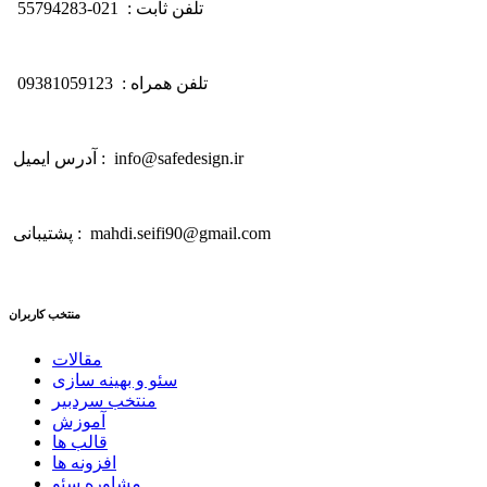
تلفن ثابت : 021-55794283
تلفن همراه : 09381059123
آدرس ایمیل : info@safedesign.ir
پشتیبانی : mahdi.seifi90@gmail.com
منتخب کاربران
مقالات
سئو و بهینه سازی
منتخب سردبیر
آموزش
قالب ها
افزونه ها
مشاوره سئو