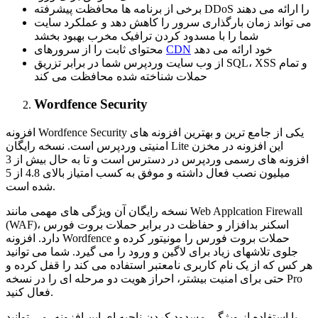
برخی از برنامه ها محافظت پیشرفته DDoS را ارائه می دهند
می تواند زمان بارگذاری سرور را کاهش دهد و عملکرد سایت
شما را با مسدود کردن ترافیک مخرب بهبود بخشد
خود ارائه می دهد
CDN
محتوای ثابت را از سرورهای
از وب سایت وردپرس شما در برابر تزریق SQL، XSS و تمام
حملات شناخته شده محافظت می کند
Wordfence Security
افزونه Wordfence Security یکی از جامع ترین و بهترین افزونه های
امنیتی وردپرس است. نسخه رایگان Lite این افزونه در مخزن
افزونه های رسمی وردپرس در دسترس است و تا به حال بیش از 3
میلیون نصب فعال داشته و موفق به کسب امتیاز بالای 4.8 از 5
شده است.
نسخه رایگان آن ویژگی های مهمی مانند Web Applcation Firewall
(WAF)، اسکنر بدافزار و حفاظت در برابر حملات بروت فورس
دارد. افزونه Wordfence حملات بروت فورس را مونیتور کرده و
جلوی تلاشهای زیاد برای لاگین و ورود را می گیرد. شما می توانید
هر کس که از یک نام کاربری نامعتبر استفاده می کند را قفل کرده و
حتی برای امنیت بیشتر، احراز هویت دو مرحله ای را در نسخه Pro
فعال کنید.
با استفاده از ویژگی مسدود کردن ناحیه ای این افزونه، می توانید