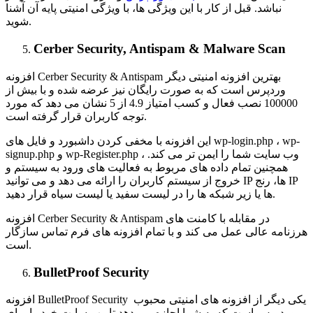
نباشد. قبل از کار با این ویژگی ها، با ویژگی امنیتی پایه آن آشنا
شوید.
Cerber Security, Antispam & Malware Scan
افزونه Cerber Security & Antispam بهترین افزونه امنیتی دیگر
وردپرس است که به صورت رایگان نیز عرضه شده و با بیش از
100000 نصب فعال و کسب امتیاز 4.9 از 5 نشان می دهد که مورد
توجه کاربران قرار گرفته است.
این افزونه با مخفی کردن داشبورد و فایل های wp-login.php ، wp-
signup.php و wp-Register.php ، وب سایت شما را ایمن تر می کند.
همچنین تمام داده های مربوط به فعالیت های ورود به سیستم و
خروج از سیستم کاربران را ارائه می دهد و می توانید IP ها، رنج IP
ها یا زیر شبکه ها را در لیست سفید یا لیست سیاه قرار دهید.
افزونه Cerber Security & Antispam در مقابله با کامنت های
هرزنامه عالی عمل می کند و با تمام افزونه های فرم تماس سازگار
است.
BulletProof Security
افزونه BulletProof Security یکی دیگر از افزونه های امنیتی محبوب
وردپرس است که به شما اجازه می دهد تا وب سایت خود را برای