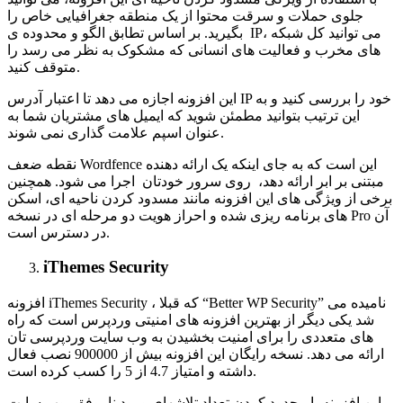
جلوی حملات و سرقت محتوا از یک منطقه جغرافیایی خاص را
بگیرید. بر اساس تطابق الگو و محدوده ی IP، می توانید کل شبکه
های مخرب و فعالیت های انسانی که مشکوک به نظر می رسد را
متوقف کنید.
این افزونه اجازه می دهد تا اعتبار آدرس IP خود را بررسی کنید و به
این ترتیب بتوانید مطمئن شوید که ایمیل های مشتریان شما به
عنوان اسپم علامت گذاری نمی شوند.
نقطه ضعف Wordfence این است که به جای اینکه یک ارائه دهنده
مبتنی بر ابر ارائه دهد، روی سرور خودتان اجرا می شود. همچنین
برخی از ویژگی های این افزونه مانند مسدود کردن ناحیه ای، اسکن
های برنامه ریزی شده و احراز هویت دو مرحله ای در نسخه Pro آن
در دسترس است.
iThemes Security
افزونه iThemes Security ، که قبلا “Better WP Security” نامیده می
شد یکی دیگر از بهترین افزونه های امنیتی وردپرس است که راه
های متعددی را برای امنیت بخشیدن به وب سایت وردپرسی تان
ارائه می دهد. نسخه رایگان این افزونه بیش از 900000 نصب فعال
داشته و امتیاز 4.7 از 5 را کسب کرده است.
این افزونه با محدود کردن تعداد تلاشهای ورود ناموفق، وب سایت