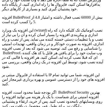
بدافزارها اسکن کنید، فایروال ها را راه اندازی کنید، از پایگاه داده
خود پشتیبان گیری کنید و بسیاری از کارهای دیگر.
افزونه BulletProof بیش از 60000 نصب فعال داشته و امتیاز 4.8 از
5 را کسب کرده است.
این افزونه یک ویزارد (wizard) نصب اتوماتیک تک کلیکه دارد که راه
اندازی و پیکربندی افزونه را بسیار آسان کرده و آن را بی نیاز از
نصب و یا تنظیمات دستی خسته کننده می نماید. پس از نصب و راه
اندازی، افزونه به صورت خودکار و در زمان واقعی، تهدیدات امنیتی
را شناسایی و رفع می کند. توصیه می شود که بعد از نصب افزونه
BulletProof، وب سایت خود را برای یافتن هر فایل یا کد هک کننده
ای که قبلا نصب کرده اید، اسکن کنید. هر افزونه یا قالبی که در
آینده نصب شود، توسط این افزونه در یک زمان واقعی، بررسی می
شود.
با استفاده از فایروال مبتنی بر IP این افزونه، شما می توانید تمام
افزونه های خود را از دسترسی عمومی و بهره برداری غیرمجاز امن
کنید.
اگر بودجه شما محدود است، افزونه BulletProof Security بهترین
افزونه امنیتی برای شماست. با یک بار هزینه می توانید افزونه را
روی وبسایتهای نامحدود نصب کنید. پس از خرید، ارتقاء و پشتیبانی
رایگان نیز برای طول عمر محصول دریافت می کنید.