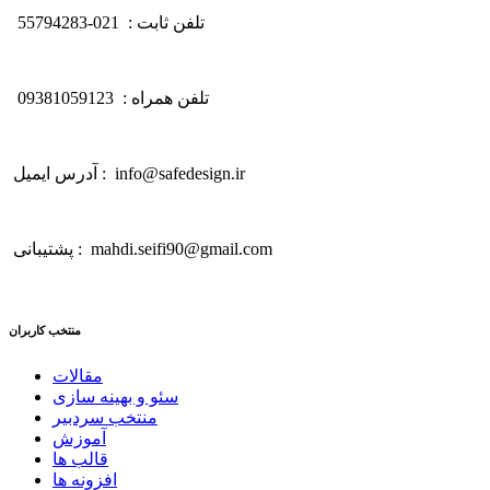
تلفن ثابت : 021-55794283
تلفن همراه : 09381059123
آدرس ایمیل : info@safedesign.ir
پشتیبانی : mahdi.seifi90@gmail.com
منتخب کاربران
مقالات
سئو و بهینه سازی
منتخب سردبیر
آموزش
قالب ها
افزونه ها