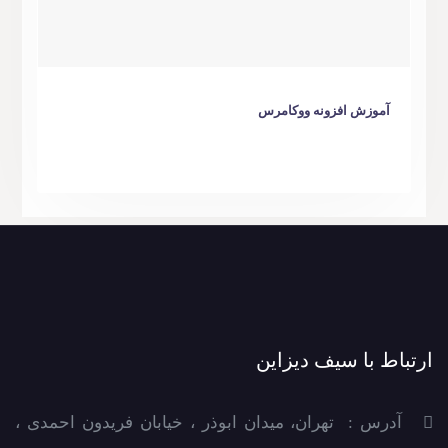
آموزش افزونه ووکامرس
ارتباط با سیف دیزاین
آدرس : تهران، میدان ابوذر ، خیابان فریدون احمدی ،