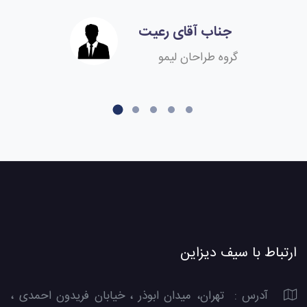
جناب آقای رعیت
گروه طراحان لیمو
ارتباط با سیف دیزاین
آدرس : تهران، میدان ابوذر ، خیابان فریدون احمدی ،