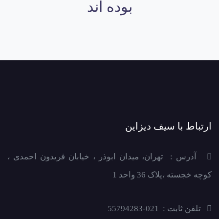
بوده اند
ارتباط با سیف دیزاین
آدرس : تهران، میدان ابوذر ، خیابان فریدون احمدی ،
کوچه خجسته ،پلاک 36 واحد 1
تلفن ثابت : 021-55794283