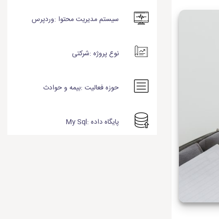
سیستم مدیریت محتوا :وردپرس
نوع پروژه :شرکتی
حوزه فعالیت :بیمه و حوادث
پایگاه داده :My Sql