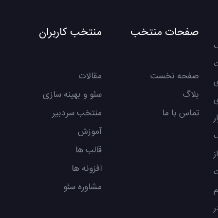
صفحات منتخب
منتخب کاربران
م سیف
ت
صفحه نخست
مقالات
بلاگ
سئو و بهینه سازی
ی
تماس با ما
منتخب سردبیر
ر
آموزش
ف
قالب ها
ز
افزونه ها
ت
مشاوره سئو
م
ر