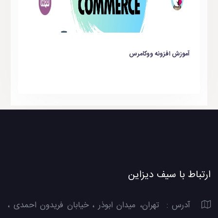
آموزش افزونه ووکامرس
ارتباط با سیف دیزاین
آدرس : تهران، میدان ابوذر ، خیابان فریدون احمدی ،