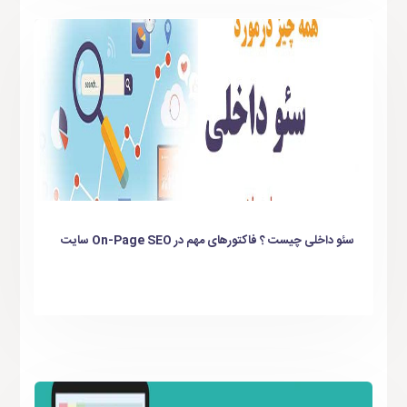
سئو داخلی چیست ؟ فاکتورهای مهم در On-Page SEO سایت