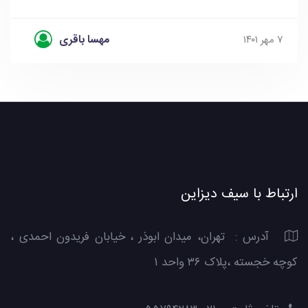
مهسا باقری
۷ مهر ۱۴۰۱
ارتباط با سیف دیزاین
آدرس : تهران، میدان ابوذر ، خیابان فریدون احمدی ،
کوچه خجسته ،پلاک ۳۶ واحد ۱